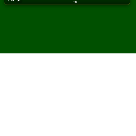
0:00
▶
手数
Looking for the classic version? Play
online solitaire
for free
on our homepage.
Deuces and Queens ソリテ
ィアをオンラインで無料プ
レイ
Solitaired では、Deuces and Queens ソリティアを何度で
もプレイできます。