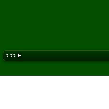
0:00
▶
Looking f
Spielen Sie Deuces an
und kostenlos