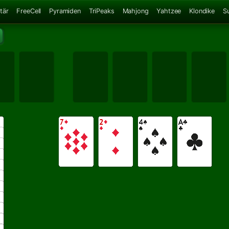
tär
FreeCell
Pyramiden
TriPeaks
Mahjong
Yahtzee
Klondike
S