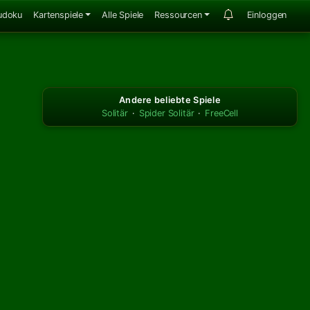
udoku
Kartenspiele
Alle Spiele
Ressourcen
Einloggen
Andere beliebte Spiele
Solitär
·
Spider Solitär
·
FreeCell