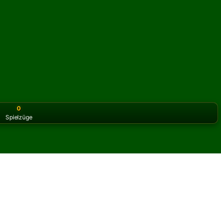
0
Spielzüge
or the classic version? Play
online solitaire for free
on our h
d Queens Solitär online