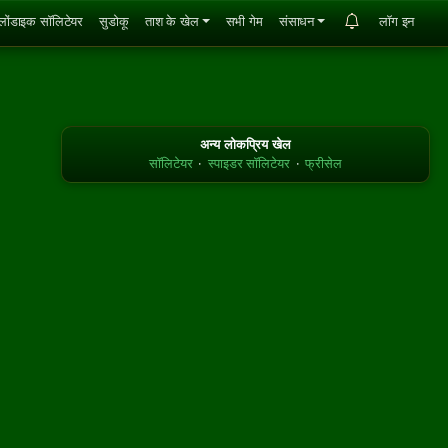
्लोंडाइक सॉलिटेयर
सुडोकू
ताश के खेल
सभी गेम
संसाधन
लॉग इन
अन्य लोकप्रिय खेल
सॉलिटेयर
·
स्पाइडर सॉलिटेयर
·
फ्रीसेल