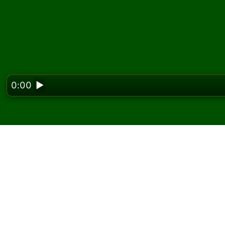
0:00
▶
Looking f
Deuces and Queens सॉलिट
Solitaired पर, आप Deuces and Queens सॉलिटेयर क
एक और गेम और नए पत्ते बांटने के लिए नया गेम बटन का उप