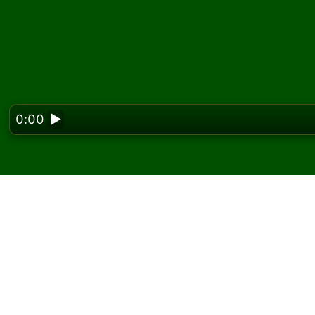
0:00
▶
Looking f
Racing Aces सॉलिटेयर ऑनल
Solitaired पर, आप Racing Aces सॉलिटेयर के असीमित
एक और गेम और नए पत्ते बांटने के लिए नया गेम बटन का उप