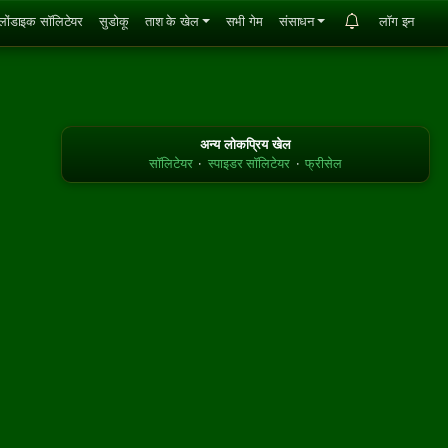
्लोंडाइक सॉलिटेयर
सुडोकू
ताश के खेल
सभी गेम
संसाधन
लॉग इन
अन्य लोकप्रिय खेल
सॉलिटेयर
·
स्पाइडर सॉलिटेयर
·
फ्रीसेल