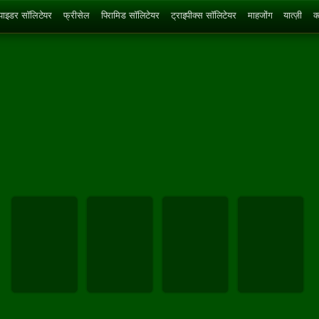
्पाइडर सॉलिटेयर
फ्रीसेल
पिरामिड सॉलिटेयर
ट्राइपीक्स सॉलिटेयर
माहजोंग
यात्ज़ी
क