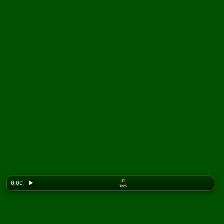
0
0:00
▶
Tahy