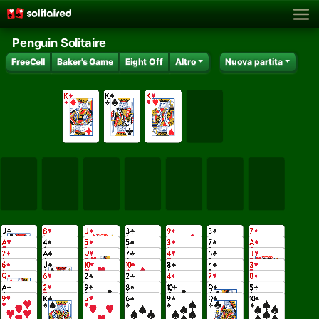
Penguin Solitaire
FreeCell
Baker's Game
Eight Off
Altro
Nuova partita