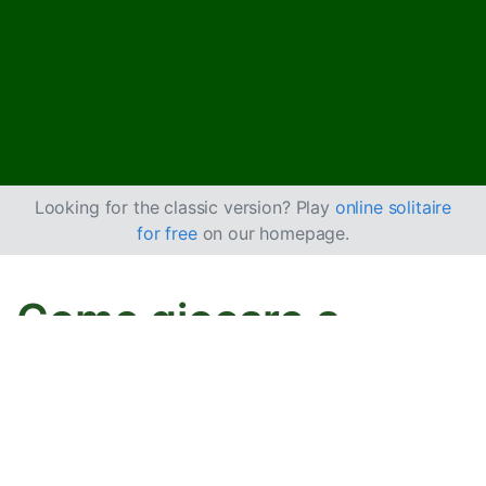
Looking for the classic version? Play
online solitaire
for free
on our homepage.
Come giocare a
Solitario Penguin
Inventato da David Parlett, Penguin è simile a
FreeCell
,
in cui usi le celle libere per organizzare le carte, ma le
basi iniziano con una carta casuale.