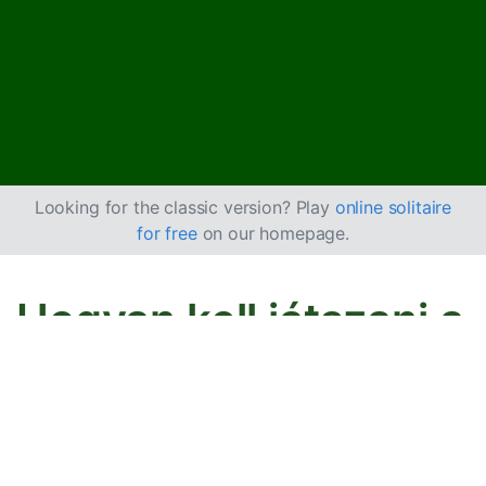
Looking for the classic version? Play
online solitaire
for free
on our homepage.
Hogyan kell játszani a
Penguin pasziánszt
A David Parlett által kitalált Penguin hasonlít a
FreeCell
játékhoz, ahol szabad cellákat használsz a kártyák
rendezéséhez, de az alapok egy véletlenszerű kártyával