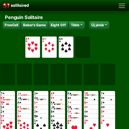
Penguin Solitaire
FreeCell
Baker's Game
Eight Off
Több
Új játék