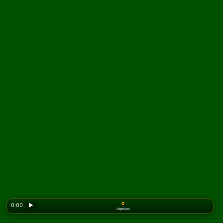
0
0:00
▶
Lépések