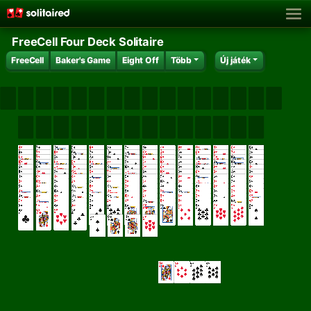
FreeCell Four Deck Solitaire
FreeCell
Baker's Game
Eight Off
Több
Új játék