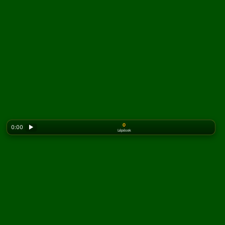
0
0:00
▶
Lépések