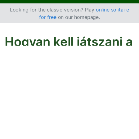
Looking for the classic version? Play
online solitaire
for free
on our homepage.
Hogyan kell játszani a
négy paklis FreeCell
pasziánszot
Ez a játék a
FreeCell
egyik változata 4 paklival, azaz
208 lappal.
Cél
A célod, hogy mind a 208 lapot színenként 14
alappaklira helyezd, ásztól királyig, növekvő