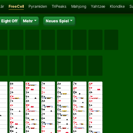
tär
FreeCell
Pyramiden
TriPeaks
Mahjong
Yahtzee
Klondike
S
Eight Off
Mehr
Neues Spiel