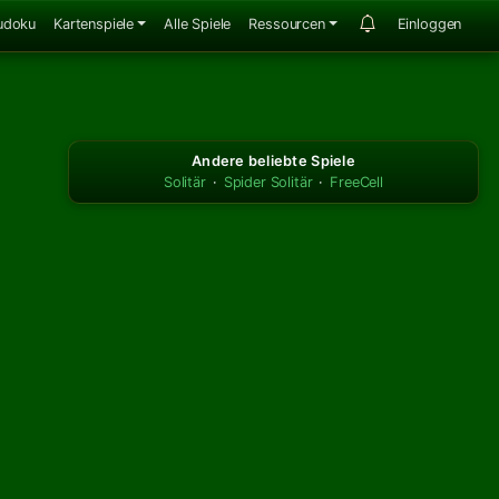
udoku
Kartenspiele
Alle Spiele
Ressourcen
Einloggen
Andere beliebte Spiele
Solitär
·
Spider Solitär
·
FreeCell