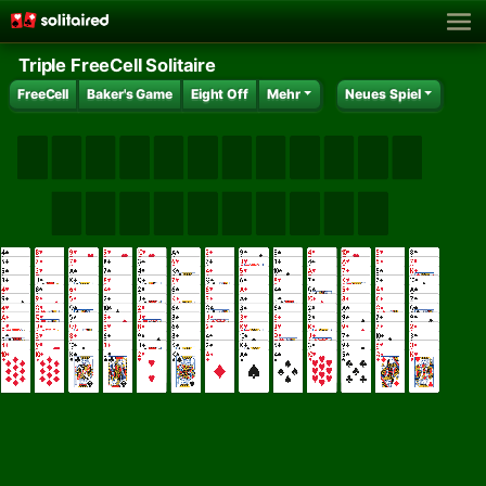
Triple FreeCell Solitaire
FreeCell
Baker's Game
Eight Off
Mehr
Neues Spiel