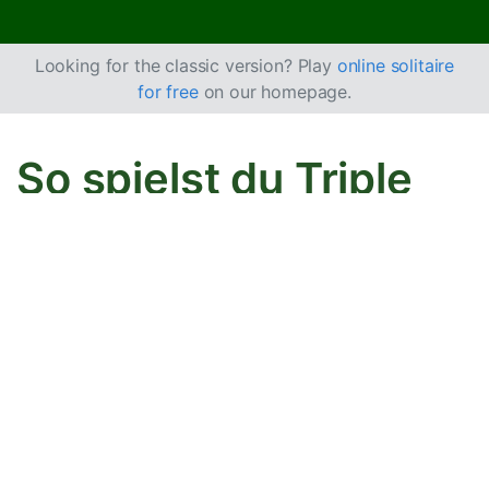
Looking for the classic version? Play
online solitaire
for free
on our homepage.
So spielst du Triple
FreeCell Solitär
Dieses Spiel ist eine Version von
FreeCell
mit drei
Decks, also 156 Karten.
Ziel
Dein Ziel ist es, alle 156 Karten nach Farbe von Ass bis
König in aufsteigender Reihenfolge auf 12 Zielstapel zu
legen. Das erreichst du, indem du Karten im Tableau