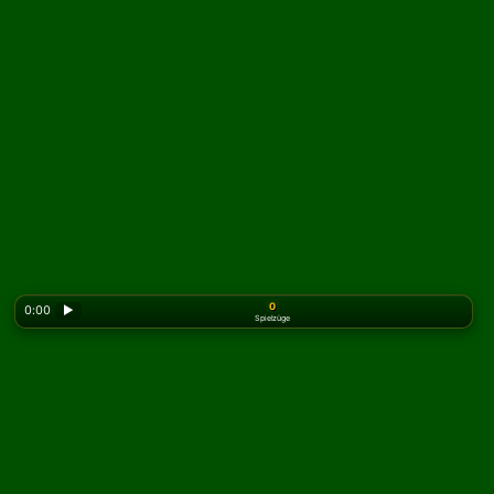
0
0:00
▶
Spielzüge