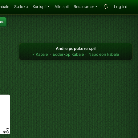
abale
Sudoku
Kortspil
Alle spil
Ressourcer
Log ind
ks
Andre populære spil
7 Kabale
·
Edderkop Kabale
·
Napoleon kabale