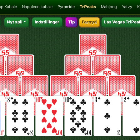
p Kabale
Napoleon kabale
Pyramide
TriPeaks
Mahjong
Yatzy
K
Nyt spil
Indstillinger
Tip
Fortryd
Las Vegas TriPea