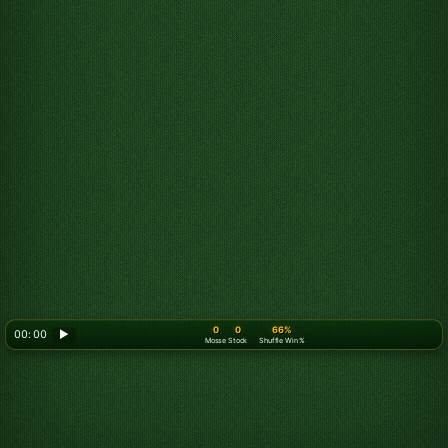
0
0
66%
00: 00
▶
Mosse
Stock
Shuffle Win %