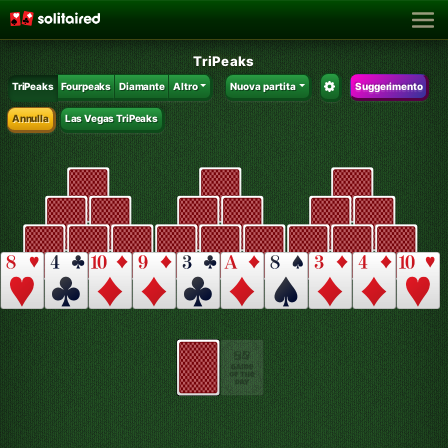
TriPeaks
TriPeaks
Fourpeaks
Diamante
Altro
Nuova partita
Suggerimento
Annulla
Las Vegas TriPeaks