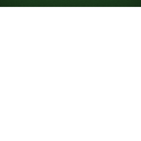
Looking for something new? Try out
Spider Solitaire
!
Gioca a Solitario
Tripeaks online gratis
Tripeaks è un gioco relativamente recente, sviluppato
nel 1989 da Robert Hogue come parte di Windows
Entertainment Pack 3. Conosciuto anche come Three
Peaks, Triple Peaks o Tri Towers, è un gioco veloce e
semplice basato su addizione e abbinamenti. Puoi
giocare partite illimitate su Solitaired.com.
Come giocare a Solitario
Tripeaks