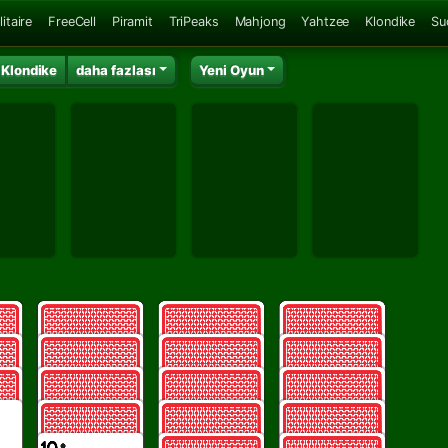
itaire
FreeCell
Piramit
TriPeaks
Mahjong
Yahtzee
Klondike
Su
 Klondike
daha fazlası
Yeni Oyun