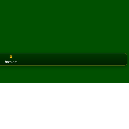
0
hamlem
or the classic version? Play
online solitaire for free
on our h
unu çevrimiçi ve ücretsiz