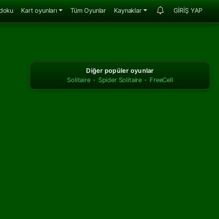
doku
Kart oyunları
Tüm Oyunlar
Kaynaklar
GİRİŞ YAP
Diğer popüler oyunlar
Solitaire
·
Spider Solitaire
·
FreeCell