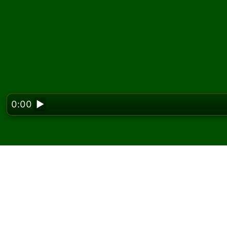
0:00
▶
Looking f
Smokey Solitaire oyun
oyna