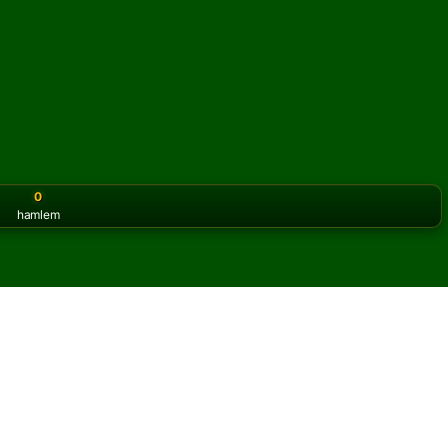
0
hamlem
or the classic version? Play
online solitaire for free
on our h
oyununu çevrimiçi ve