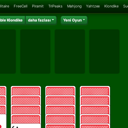
itaire
FreeCell
Piramit
TriPeaks
Mahjong
Yahtzee
Klondike
Su
ble Klondike
daha fazlası
Yeni Oyun