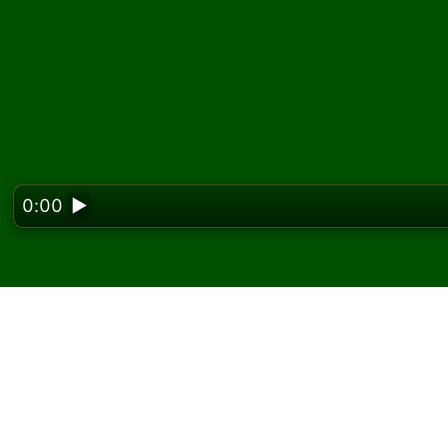
0:00
▶
Looking f
Single Left Solitaire 
ücretsiz oyna