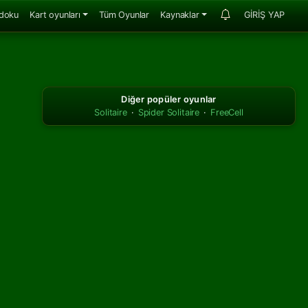
doku
Kart oyunları
Tüm Oyunlar
Kaynaklar
GİRİŞ YAP
Diğer popüler oyunlar
Solitaire
·
Spider Solitaire
·
FreeCell