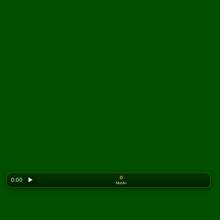
0
0:00
▶
Mutări