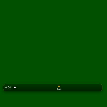
0
0:00
▶
Coups