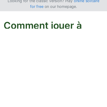
Looking for the classic version? Play
online solitaire
for free
on our homepage.
Comment jouer à
Bristol Solitaire
Bristol est un jeu de Solitaire avec une configuration
unique à trois Défausses.
Objectif
Votre objectif est de déplacer les 52 cartes vers les 4
piles de Fondations, par couleur, de l’As au Roi, dans
l’ordre croissant. Pour y parvenir, vous déplacez et
organisez les cartes depuis la Pioche et le Tableau.