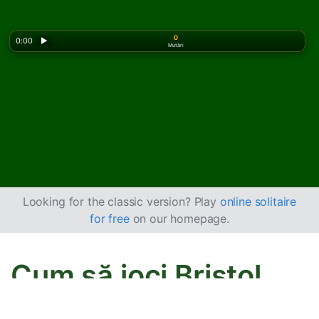
0
0:00
▶
Mutări
Looking for the classic version? Play
online solitaire
for free
on our homepage.
Cum să joci Bristol
Solitaire