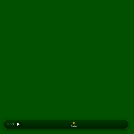
0
0:00
▶
Ruchy