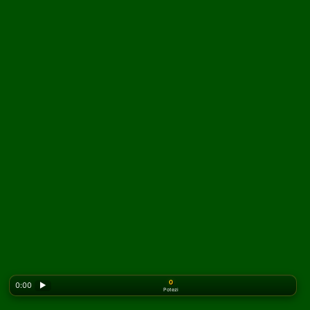
0
0:00
▶
Potezi