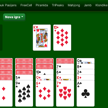
auk Pasijans
FreeCell
Piramida
TriPeaks
Mahjong
Jamb
Klondike
Nova igra