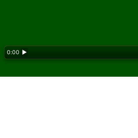
0:00
▶
Looking f
Igrajte Ten Across pas
Na Solitaired-u možete igrati neograničen br
Koristite dugme za novu igru da podelite još 