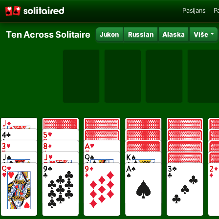
Pasijans
P
Ten Across Solitaire
Jukon
Russian
Alaska
Više