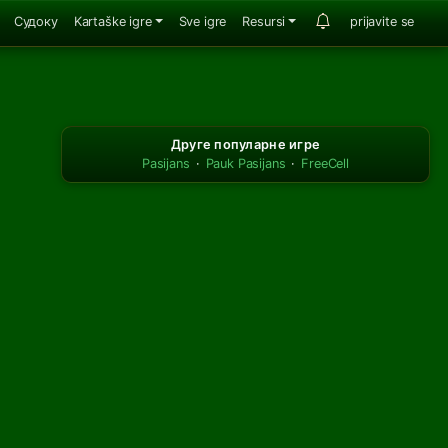
Судоку
Kartaške igre
Sve igre
Resursi
prijavite se
Друге популарне игре
Pasijans
·
Pauk Pasijans
·
FreeCell