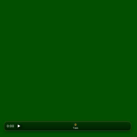
0
0:00
▶
Træk