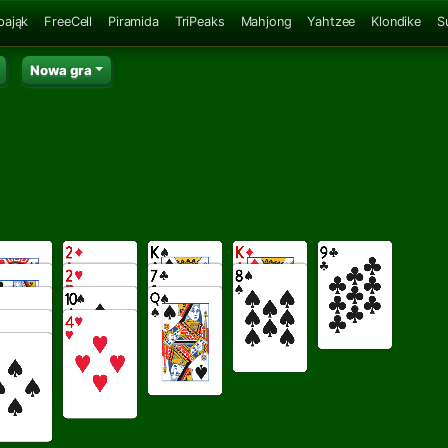
pająk
FreeCell
Piramida
TriPeaks
Mahjong
Yahtzee
Klondike
S
Nowa gra