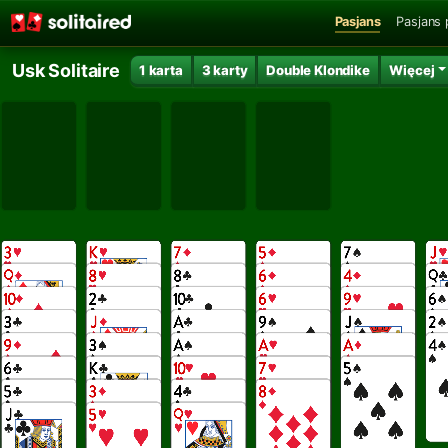
Pasjans
Pasjans 
Usk Solitaire
1 karta
3 karty
Double Klondike
Więcej