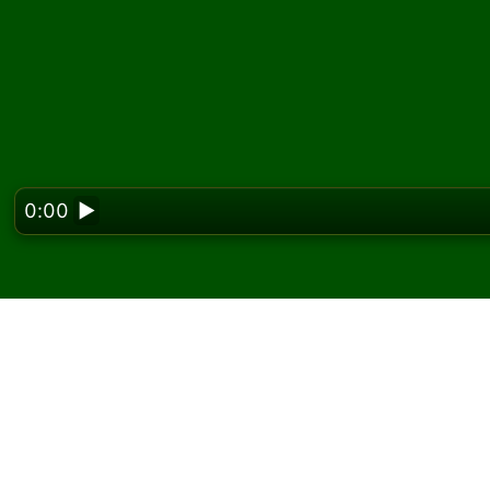
0:00
▶
Looking f
Zagraj w pasjansa Usk
W Solitaired możesz grać w nieograniczoną l
Użyj przycisku nowej gry, aby rozdać kolejną