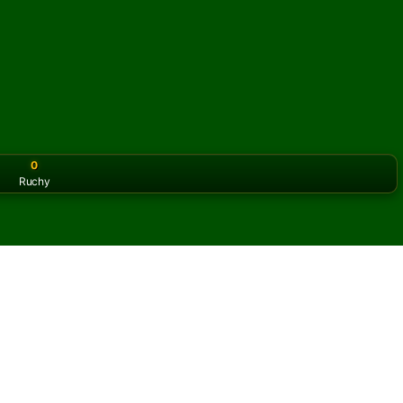
0
Ruchy
or the classic version? Play
online solitaire for free
on our h
 online i za darmo
iczbę partii pasjansa Usk.
 partię i nowe karty.