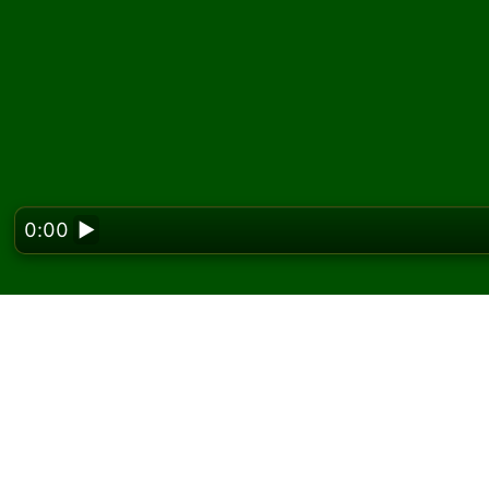
0:00
▶
Looking f
Usk ソリティアをオ
Solitaired では、Usk ソリティアを何度で