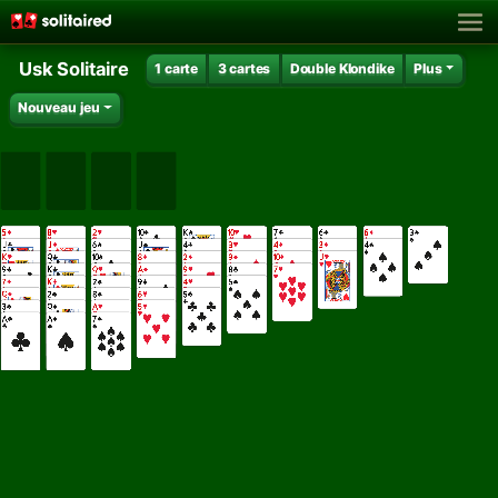
Usk Solitaire
1 carte
3 cartes
Double Klondike
Plus
Nouveau jeu