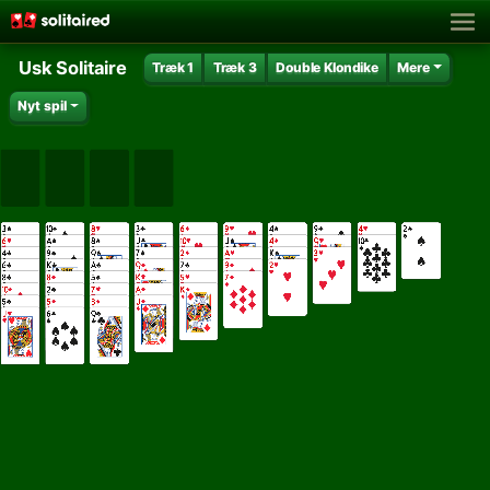
Usk Solitaire
Træk 1
Træk 3
Double Klondike
Mere
Nyt spil