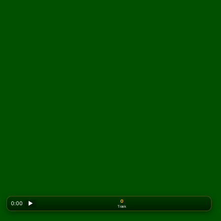
0
0:00
▶
Træk