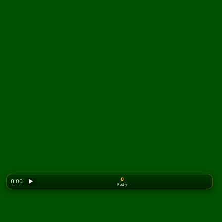
0
0:00
▶
Ruchy