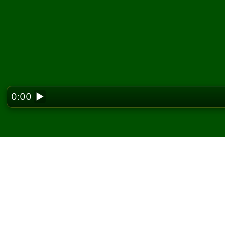
0:00
▶
Looking f
Gioca a Skippy Solitari
Su Solitaired puoi giocare partite illimitate d
Usa il pulsante nuova partita per distribuire 