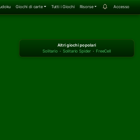
udoku
Giochi di carte
Tutti i Giochi
Risorse
Accesso
Altri giochi popolari
Solitario
·
Solitario Spider
·
FreeCell