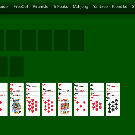
Spider
FreeCell
Piramide
TriPeaks
Mahjong
Yahtzee
Klondike
S