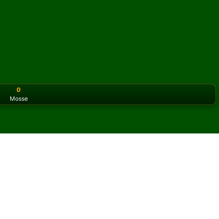
0
Mosse
or the classic version? Play
online solitaire for free
on our h
o online e gratis
i Skippy Solitario.
un'altra partita e nuove carte.