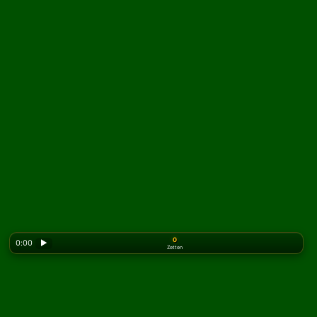
0
0:00
▶
Zetten