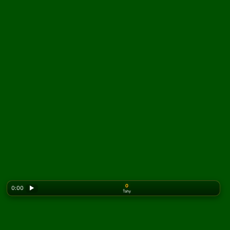
0
0:00
▶
Ťahy