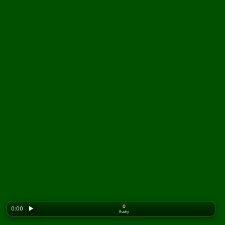
0
0:00
▶
Ruchy