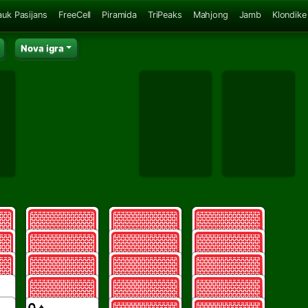
auk Pasijans
FreeCell
Piramida
TriPeaks
Mahjong
Jamb
Klondike
Nova igra