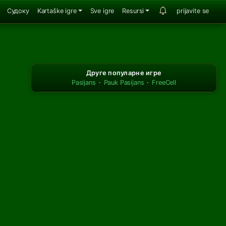
Судоку
Kartaške igre
Sve igre
Resursi
prijavite se
Друге популарне игре
Pasijans
·
Pauk Pasijans
·
FreeCell