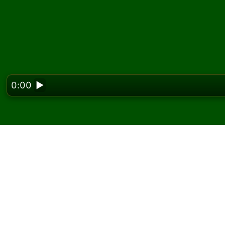
0:00
▶
Looking f
Igrajte Russian Cell p
Na Solitaired-u možete igrati neograničen bro
Koristite dugme za novu igru da podelite još 