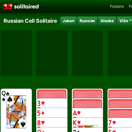
Pasijans
P
Russian Cell Solitaire
Jukon
Russian
Alaska
Više