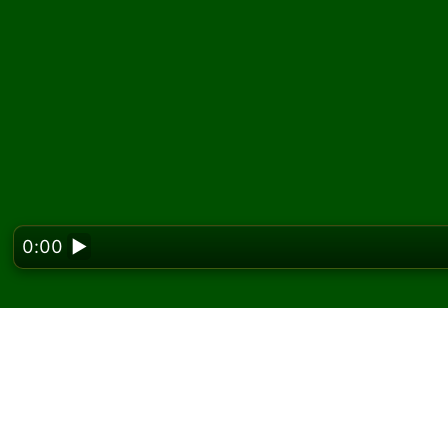
0:00
▶
Looking f
Russian Cell 