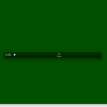
0
0:00
▶
Trekk