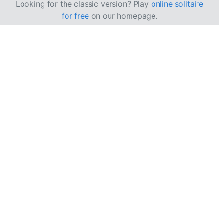
Looking for the classic version? Play
online solitaire
for free
on our homepage.
Slik spiller du Three
Pirates Kabal
Three Pirates Kabal er en enklere variant av Forty
Thieves, der du har 3 kastebunker.
Mål
Målet er å flytte alle de 104 kortene fra Stokken og
tablået til 8 grunnbunker, sortert etter farge i stigende
rekkefølge.
Oppsett og spilleområde