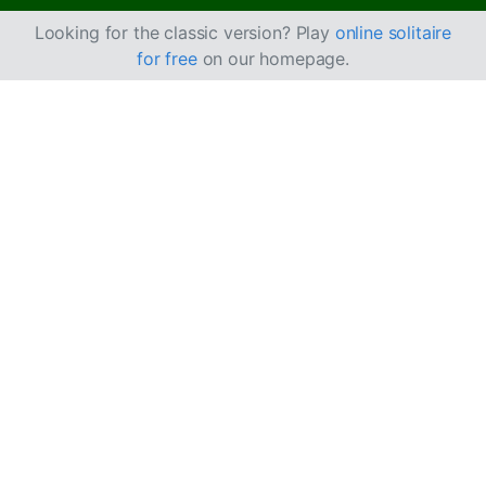
Looking for the classic version? Play
online solitaire
for free
on our homepage.
Sådan spiller du
Three Pirates kabale
Three Pirates kabale er en lettere version af Forty
Thieves, hvor du har 3 aflægningsbunker.
Mål
Målet er at flytte alle 104 kort fra trækkebunken og
bordet til 8 grundbunker efter kulør i stigende
rækkefølge.