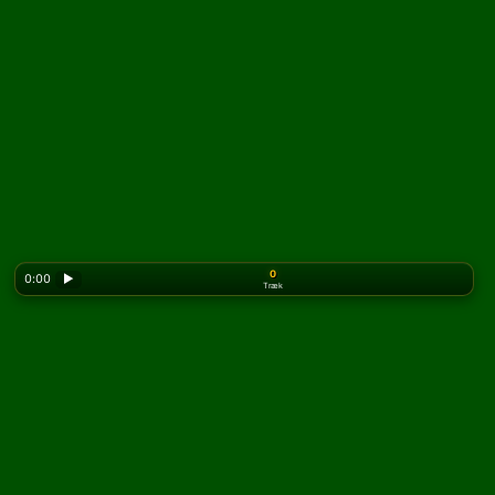
0
0:00
▶
Træk