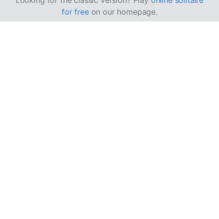
Looking for the classic version? Play
online solitaire
for free
on our homepage.
Slik spiller du Maria
kabal
Maria kabal er en variant av
Forty Thieves
, men med et
mindre tablå, en større stokk og kort som bygges i
rekkefølge med vekslende farger.
Mål
Målet er å flytte alle kort fra stokken og tablået til 8
grunnbunker, sortert etter farge i stigende rekkefølge.
Oppsettet og spilleområdet