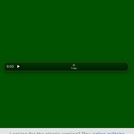
0
0:00
▶
Trekk