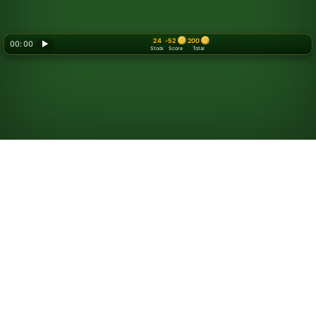
24
-52
200
00: 00
▶
Stock
Score
Total
Spill Las Vegas-kabal
Reglene ligner på standard
Kabal snu 3
(også kjent som
Klondike
). I Las Vegas-versjonen satser du mynter for å
spille, og du tjener dem tilbake etter hvert som du
spiller.
Hvert spill koster 52 mynter.