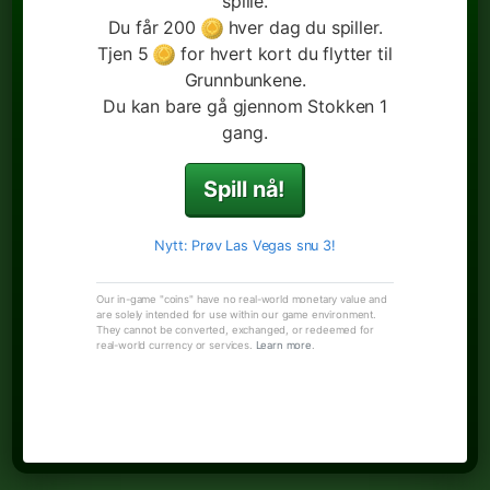
spille.
Du får 200
hver dag du spiller.
Tjen 5
for hvert kort du flytter til
Grunnbunkene.
Du kan bare gå gjennom Stokken 1
gang.
Spill nå!
Nytt: Prøv Las Vegas snu 3!
Our in-game "coins" have no real-world monetary value and
are solely intended for use within our game environment.
They cannot be converted, exchanged, or redeemed for
real-world currency or services.
Learn more
.