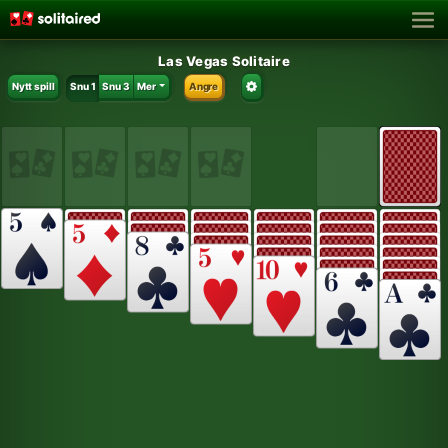
Las Vegas Solitaire
Nytt spill
Snu 1
Snu 3
Mer
Angre