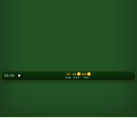
24
-52
200
00: 00
▶
Stock
Score
Total
लास वेगास सॉलिटेयर खेलें