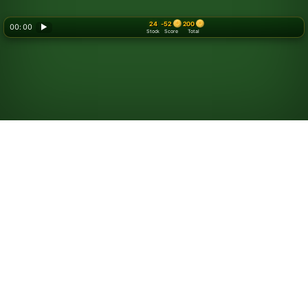
24
-52
200
00: 00
▶
Stock
Score
Total
Hrajte Las Vegas
pasiáns
Pravidla jsou podobná standardnímu
Pasiáns – 3 karty
(také známému jako
Klondike
). Ve verzi Las Vegas při
hře sázíte mince a v průběhu hry je můžete získat zpět.
Každá hra stojí 52 mincí.