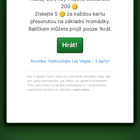
200
.
Získejte 5
za každou kartu
přesunutou na základní hromádky.
Balíčkem můžete projít pouze 1krát.
Hrát!
Novinka: Vyzkoušejte Las Vegas – 3 karty!
Our in-game "coins" have no real-world monetary value and
are solely intended for use within our game environment.
They cannot be converted, exchanged, or redeemed for
real-world currency or services.
Learn more
.