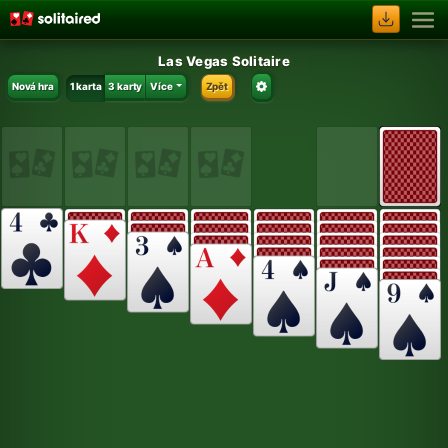
Las Vegas Solitaire
Nová hra
1 karta
3 karty
Více
Zpět