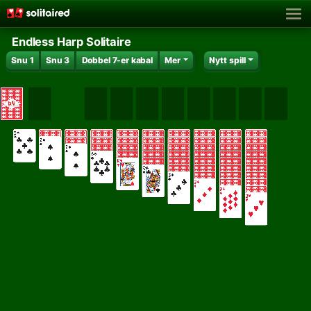
Endless Harp Solitaire
Snu 1
Snu 3
Dobbel 7-er kabal
Mer
Nytt spill