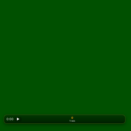
0
0:00
▶
Trekk