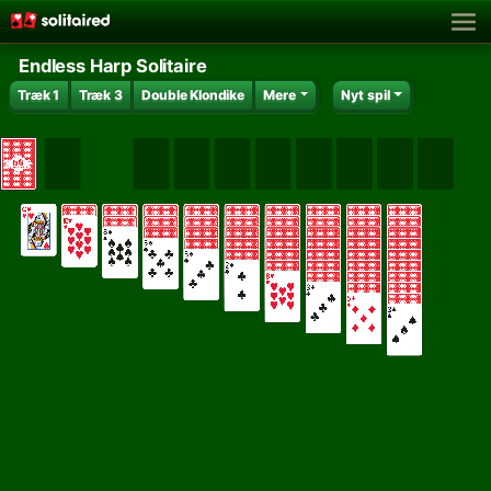
Endless Harp Solitaire
Træk 1
Træk 3
Double Klondike
Mere
Nyt spil