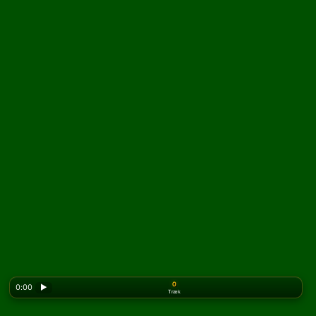
0
0:00
▶
Træk