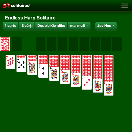
Endless Harp Solitaire
1 carte
3 cărți
Double Klondike
mai mult
Joc Nou