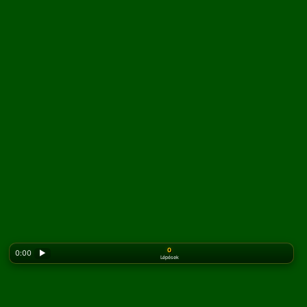
0
0:00
▶
Lépések