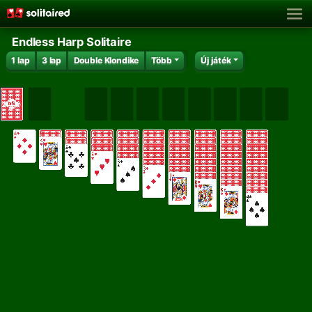
Endless Harp Solitaire
1 lap
3 lap
Double Klondike
Több
Új játék