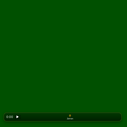
0
0:00
▶
Zetten