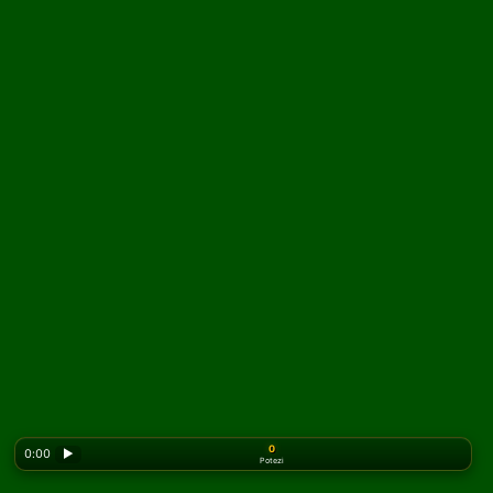
0
0:00
▶
Potezi