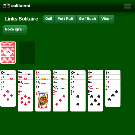
Links Solitaire
Golf
Putt Putt
Golf Rush
Više
Nova igra