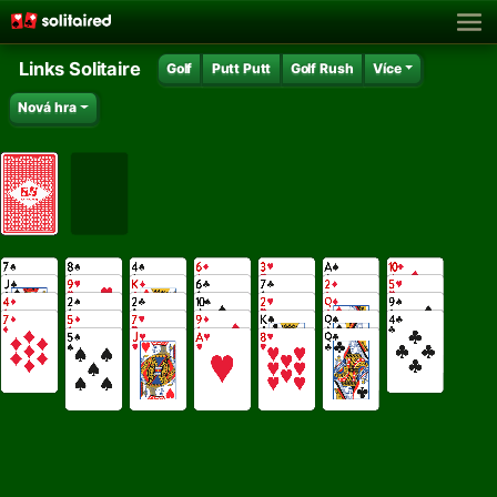
Links Solitaire
Golf
Putt Putt
Golf Rush
Více
Nová hra