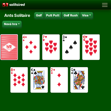
Ants Solitaire
Golf
Putt Putt
Golf Rush
Více
Nová hra