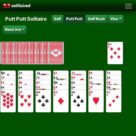
Putt Putt Solitaire
Golf
Putt Putt
Golf Rush
Více
Nová hra