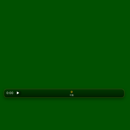
0
0:00
▶
이동