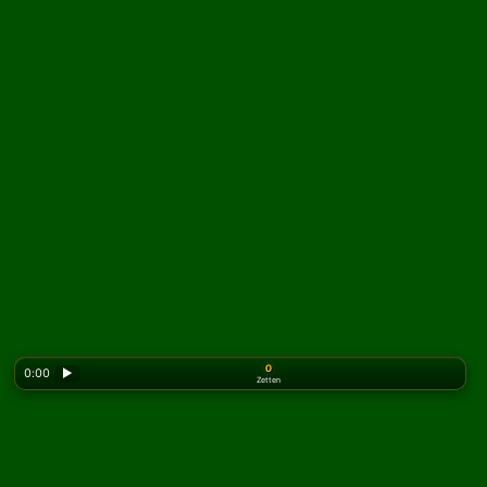
0
0:00
▶
Zetten